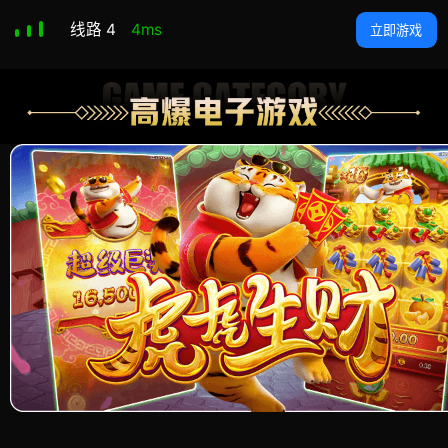
线路
4
4ms
立即游戏